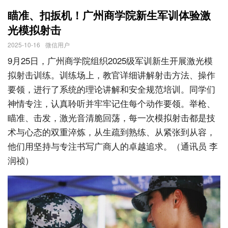
瞄准、扣扳机！广州商学院新生军训体验激
光模拟射击
2025-10-16
微信用户
9月25日，广州商学院组织2025级军训新生开展激光模
拟射击训练。训练场上，教官详细讲解射击方法、操作
要领，进行了系统的理论讲解和安全规范培训。同学们
神情专注，认真聆听并牢牢记住每个动作要领。举枪、
瞄准、击发，激光音清脆回荡，每一次模拟射击都是技
术与心态的双重淬炼，从生疏到熟练、从紧张到从容，
他们用坚持与专注书写广商人的卓越追求。（通讯员 李
润祯）