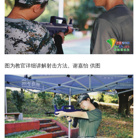
图为教官详细讲解射击方法。谢嘉怡 供图