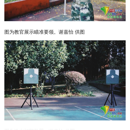
图为教官展示瞄准要领。谢嘉怡 供图