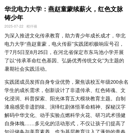
华北电力大学：燕赵童蒙续薪火，红色文脉
铸少年
2025-07-22
程仟禧
为深入推进文化传承教育，助力青少年成长成才，华北
电力大学“燕赵童蒙，电火传薪”实践团积极响应号召，
于7月5日至8月25日，在河北省保定市东马池小学开展
了以“传承革命红色基因、弘扬优秀传统文化”为主题的
暑期社会实践活动。
实践团成员发挥自身专业优势，聚焦该校五年级200余名
学生的成长需求，创新设计了非遗传承、红色铸魂、文
化浸润、科普探索、阳光体育五大模块教育主题。自制
漆扇感受非遗韵味、演绎红剧体悟革命精神、探秘汉字
解码中华文化、动手实验点燃科学火花、研习武术强健
自身体魄……多元化的活动形式，不仅让孩子们提高了
知识储备与美育素养，也为基层教育注入了蓬勃的青春