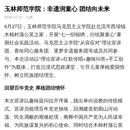
玉林师范学院：非遗润童心 团结向未来
2026-07-07
几携.
6月27日，玉林师范学院马克思主义学院赴北流市西埌镇
木棉村蒲公英之家，开展“七一织锦绣，衍纸聚童心”暑
期社会实践活动。马克思主义学院“从容应对”理论宣讲
团、香绘同心服务团、逐梦非遗服务团等成员共同参
与。本次活动以“理论宣讲+红歌传唱+趣味问答+手工创
作”为载体，打造沉浸式思政课堂，引导儿童厚植爱国情
怀、树立民族团结理念。
回望百年党史 厚植团结情怀
本次宣讲以趣味提问拉开序幕，跳出单向说教的传统模
式。宣讲员梳理百年党史脉络，回溯建党初期山河动
荡、民生凋敝的艰难处境，阐释中国共产党为人民谋幸
福、为民族谋复兴的初心使命。同时结合木棉村蒲公英