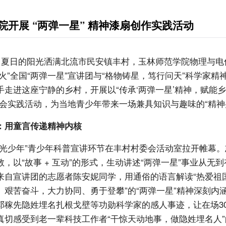
院开展 “两弹一星” 精神漆扇创作实践活动
午，夏日的阳光洒满北流市民安镇丰村，玉林师范学院物理与电
火”全国“两弹一星”宣讲团与“格物铸星，笃行问天”科学家精
手走进这座宁静的乡村，开展以“传承‘两弹一星’精神，赋能
社会实践活动，为当地青少年带来一场兼具知识与趣味的“精神
：用童言传递精神内核
追光少年”青少年科普宣讲环节在丰村村委会活动室拉开帷幕
，以“故事 + 互动”的形式，生动讲述“两弹一星”事业从无
来自宣讲团的志愿者陈安妮同学，用通俗的语言解读“热爱祖
、艰苦奋斗，大力协同、勇于登攀”的“两弹一星”精神深刻内
邓稼先隐姓埋名扎根戈壁等功勋科学家的感人事迹，让在场3
真切感受到老一辈科技工作者“干惊天动地事，做隐姓埋名人