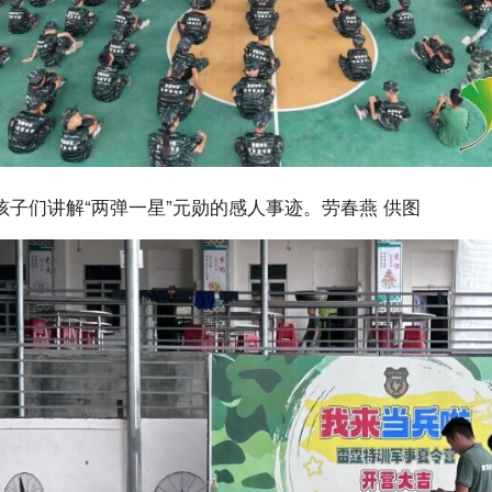
孩子们讲解“两弹一星”元勋的感人事迹。劳春燕 供图