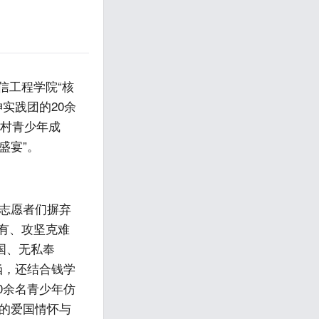
信工程学院“核
神实践团的20余
乡村青少年成
盛宴”。
。志愿者们摒弃
到有、攻坚克难
国、无私奉
涵，还结合钱学
0余名青少年仿
”的爱国情怀与