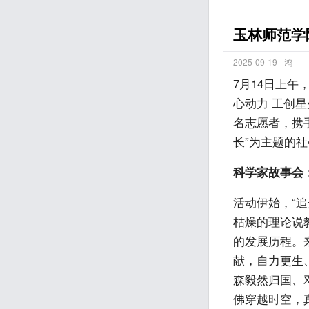
玉林师范学
2025-09-19
鸿
7月14日上
心动力 工创星
名志愿者，携
长”为主题的
科学家故事会
活动伊始，“
枯燥的理论说教
的发展历程。
献，自力更生
森毅然归国、
佛穿越时空，